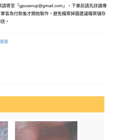
請寄至「gpuserup@gmail.com」，下單前請先詳讀傳
50
訂單皆為付款後才開始製作。避免檔案掉圖建議檔案儲存
傳送。
客服