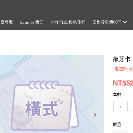
神奇農場
ScentIn 香印
合作洽談/聯絡我們
印刷救星傳送門
象牙卡 
宅配滿NT$
NT$52
本數
2
數量