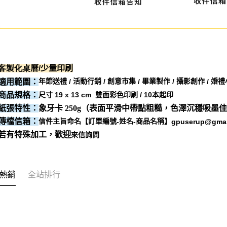
客製化桌曆
/
少量印刷
年節送禮
活動行銷
創意市集
畢業製作
攝影創作
婚禮
適用範圍：
/
/
/
/
/
尺寸 19 x 13 cm
雙面彩色印刷 / 10本起印
商品規格：
紙張特性：
象牙卡
250g
（表面平滑中帶點粗糙，色澤沉穩吸墨
信件主旨命名【訂單編號
姓名
商品名稱】
傳檔信箱：
-
-
gpuserup@gmai
若有特殊加工，歡迎
來信詢問
熱銷
全站排行