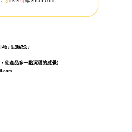
小物
生活紀念
/
/
佳，使產品多一點沉穩的感覺
）
l.com