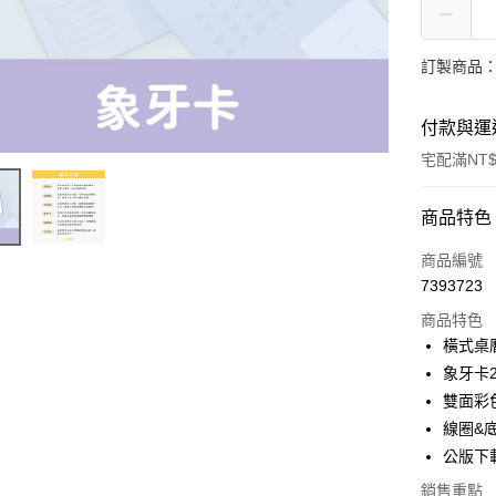
訂製商品：
付款與運
宅配滿NT$
付款方式
商品特色
信用卡一
商品編號
7393723
商品特色
運送方式
橫式桌曆 (
宅配
象牙卡22
每筆NT$2
雙面彩
線圈&
便利袋
公版下載：h
每筆NT$1
銷售重點