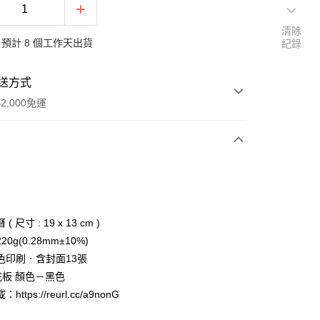
清除
預計 8 個工作天出貨
紀錄
送方式
2,000免運
次付款
 尺寸 : 19 x 13 cm )
0g(0.28mm±10%)
00，滿NT$2,000(含以上)免運費
色印刷．含封面13張
底板 顏色－黑色
ttps://reurl.cc/a9nonG
50