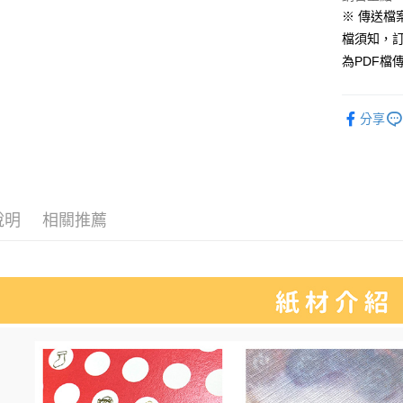
無框畫
※ 傳送檔案
每筆NT$2
檔須知，
為PDF檔
分享
說明
相關推薦