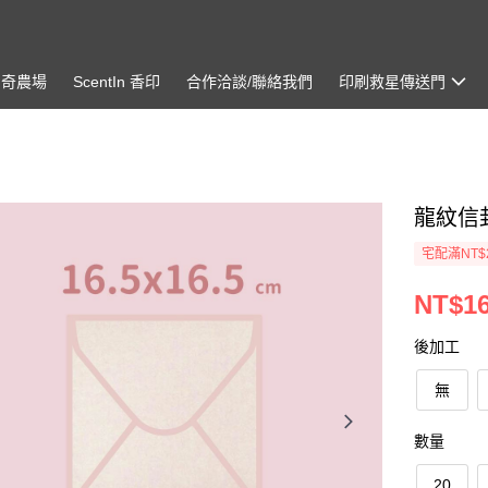
神奇農場
ScentIn 香印
合作洽談/聯絡我們
印刷救星傳送門
龍紋信封
宅配滿NT$
NT$16
後加工
無
數量
20