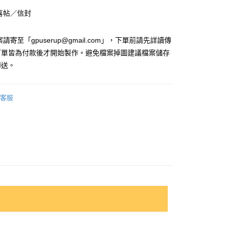
付款
 喜帖／信封
0
付款
請寄至「gpuserup@gmail.com」，下單前請先詳讀傳
0
訂單皆為付款後才開始製作。避免檔案掉圖建議檔案儲存
傳送。
00，滿NT$2,000(含以上)免運費
客服
50
50