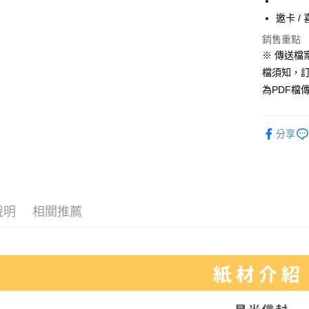
全家取貨
邀卡 /
每筆NT$7
銷售重點
7-11取貨
※ 傳送檔案
每筆NT$7
檔須知，
為PDF檔
宅配
每筆NT$2
分享
便利袋
每筆NT$1
無框畫
每筆NT$2
說明
相關推薦