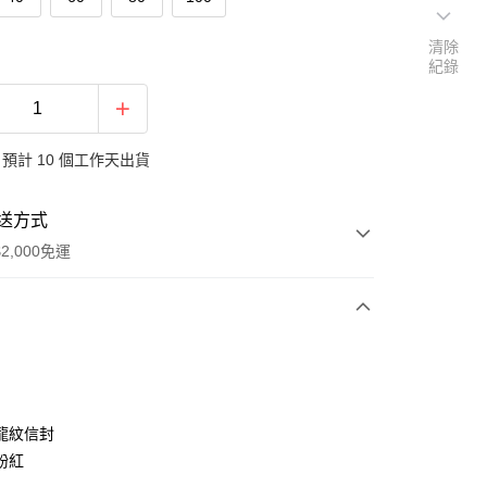
清除
紀錄
預計 10 個工作天出貨
送方式
2,000免運
次付款
付款
龍紋信封
粉紅