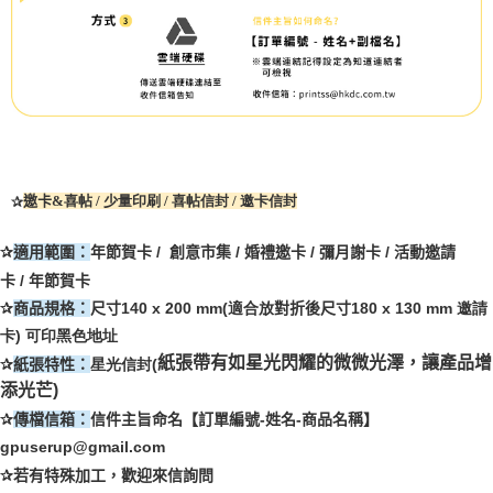
✰
邀卡
&
喜帖
/ 少量印刷 / 喜帖信封 / 邀卡信封
✰
適用範圍：
年節賀卡
/
創意市集
/
婚禮邀卡
/
彌月謝卡
/
活動邀請
卡
/
年節賀卡
✰
商品規格：
尺寸14
0 x 200 mm(適合放
對折後尺寸
180 x 130 mm 邀請
卡) 可印黑色地址
紙張帶有如星光閃耀的微微光澤，讓產品增
✰
紙張特性：
星光信封(
添光芒)
✰
傳檔信箱：
信件主旨命名【訂單編號
-
姓名
-
商品名稱】
gpuserup@gmail.com
✰
若有特殊加工，歡迎來信詢問