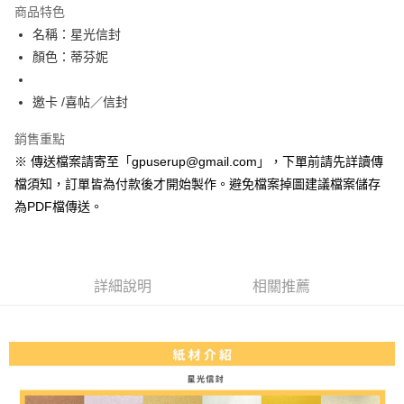
運送方式
商品特色
名稱：星光信封
全家取貨付款
顏色：蒂芬妮
每筆NT$70
7-11取貨付款
邀卡 /喜帖／信封
每筆NT$70
銷售重點
宅配
※ 傳送檔案請寄至「gpuserup@gmail.com」，下單前請先詳讀傳
每筆NT$200，滿NT$2,000(含以上)免運費
檔須知，訂單皆為付款後才開始製作。避免檔案掉圖建議檔案儲存
為PDF檔傳送。
便利袋
每筆NT$150
無框畫
詳細說明
相關推薦
每筆NT$250