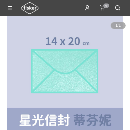
0
1
/
1