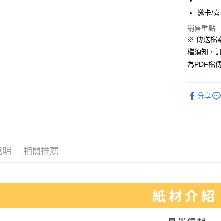
全家取貨
邀卡/
每筆NT$7
銷售重點
7-11取貨
※ 傳送檔案
每筆NT$7
檔須知，
為PDF檔
宅配
每筆NT$2
分享
便利袋
每筆NT$1
無框畫
每筆NT$2
說明
相關推薦