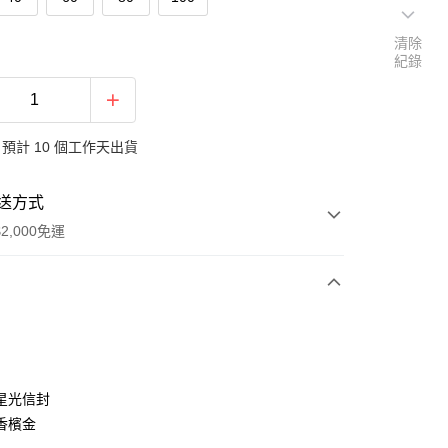
清除
紀錄
預計 10 個工作天出貨
送方式
2,000免運
次付款
付款
星光信封
香檳金