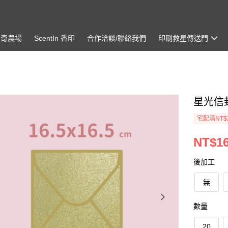
神奇農場
ScentIn 香印
合作洽談/聯絡我們
印刷救星傳送門
星光信封
宅配滿NT$
NT$16
後加工
無
數量
20