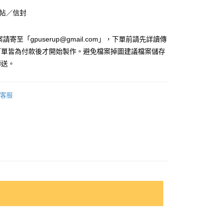
付款
喜帖／信封
0
付款
請寄至「gpuserup@gmail.com」，下單前請先詳讀傳
0
訂單皆為付款後才開始製作。避免檔案掉圖建議檔案儲存
傳送。
00，滿NT$2,000(含以上)免運費
客服
50
50