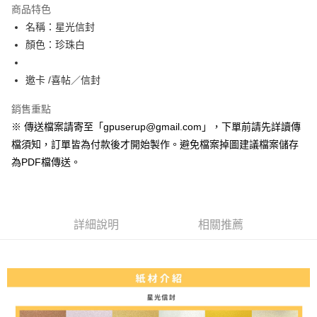
運送方式
商品特色
名稱：星光信封
全家取貨付款
顏色：珍珠白
每筆NT$70
7-11取貨付款
邀卡 /喜帖／信封
每筆NT$70
銷售重點
宅配
※ 傳送檔案請寄至「gpuserup@gmail.com」，下單前請先詳讀傳
每筆NT$200，滿NT$2,000(含以上)免運費
檔須知，訂單皆為付款後才開始製作。避免檔案掉圖建議檔案儲存
為PDF檔傳送。
便利袋
每筆NT$150
無框畫
詳細說明
相關推薦
每筆NT$250