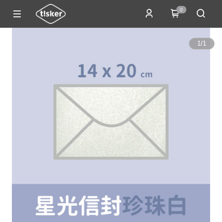
0
1
/
1