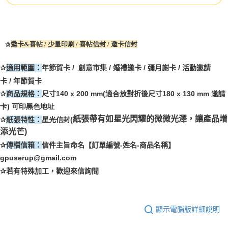
✰
邀卡
&
喜帖
/ 少量印刷 / 喜帖信封 / 邀卡信封
✰
適用範圍：
年節賀卡
/
創意市集
/
婚禮邀卡
/
彌月謝卡
/
活動邀請
卡
/
年節賀卡
✰
商品規格：
尺寸14
0 x 200 mm(適合放
對折後尺寸
180 x 130 mm 邀請
卡) 可印黑色地址
紙張帶有如星光閃耀的微微光澤，讓產品增
✰
紙張特性：
星光信封(
添光芒)
✰
傳檔信箱：
信件主旨命名【訂單編號
-
姓名
-
商品名稱】
gpuserup@gmail.com
✰
若有特殊加工，歡迎來信詢問
顯示電腦版詳細說明