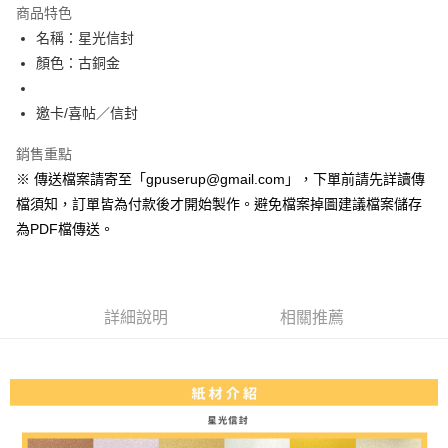
運送方式
商品特色
名稱：星光信封
全家取貨付款
顏色：古銅金
每筆NT$70
7-11取貨付款
邀卡/喜帖／信封
每筆NT$70
銷售重點
宅配
※ 傳送檔案請寄至「gpuserup@gmail.com」，下單前請先詳讀傳
每筆NT$200，滿NT$2,000(含以上)免運費
檔須知，訂單皆為付款後才開始製作。避免檔案掉圖建議檔案儲存
為PDF檔傳送。
便利袋
每筆NT$150
無框畫
詳細說明
相關推薦
每筆NT$250