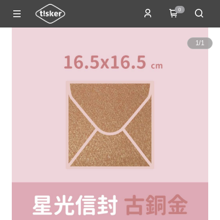
0
1
/
1