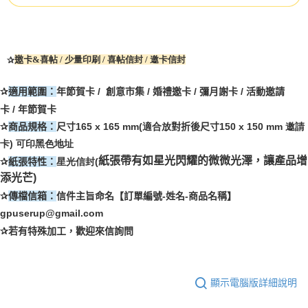
✰
邀卡
&
喜帖
/ 少量印刷 / 喜帖信封 / 邀卡信封
✰
適用範圍：
年節賀卡
/
創意市集
/
婚禮邀卡
/
彌月謝卡
/
活動邀請
卡
/
年節賀卡
✰
商品規格：
尺寸165
x
165 mm(適合放
對折後尺寸
150 x 150 mm 邀請
卡) 可印黑色地址
紙張帶有如星光閃耀的微微光澤，讓產品增
✰
紙張特性：
星光信封(
添光芒)
✰
傳檔信箱：
信件主旨命名【訂單編號
-
姓名
-
商品名稱】
gpuserup@gmail.com
✰
若有特殊加工，歡迎來信詢問
顯示電腦版詳細說明