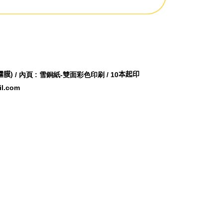
霧膜)
本起印
/ 內頁 : 雪銅紙-雙面彩色印刷 / 10
l.com