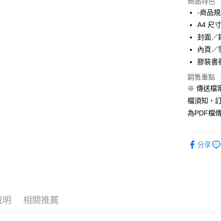
商品特色
運送方式
-商品規
宅配
A4 尺寸 
每筆NT$2
封面／
內頁／
便利袋
膠裝書
每筆NT$1
銷售重點
無框畫
※ 傳送檔案
每筆NT$2
檔須知，
為PDF檔
分享
說明
相關推薦