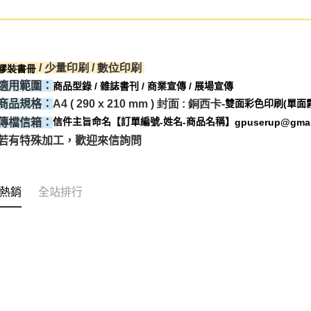
/ 少量印刷 / 數位印刷
膠裝書冊
適用範圍：
商品型錄 / 雜誌書刊 / 商業宣傳 / 展場宣傳
雙面彩色印刷(單面
商品規格：
A4 ( 290 x 210 mm ) 封面 : 銅西卡-
信件主旨命名【訂單編號
姓名
商品名稱】
傳檔信箱：
-
-
gpuserup@gmai
若有特殊加工，歡迎來信詢問
熱銷
全站排行