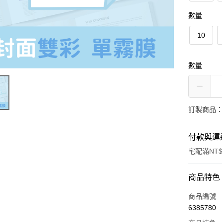
數量
10
數量
訂製商品：
付款與運
宅配滿NT$
付款方式
商品特色
信用卡一
商品編號
6385780