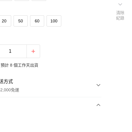
清除
紀錄
20
50
60
100
預計 8 個工作天出貨
送方式
2,000免運
次付款