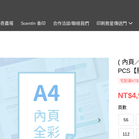
神奇農場
ScentIn 香印
合作洽談/聯絡我們
印刷救星傳送門
( 內頁／
PCS【
宅配滿NT$
NT$4,
頁數
56
112