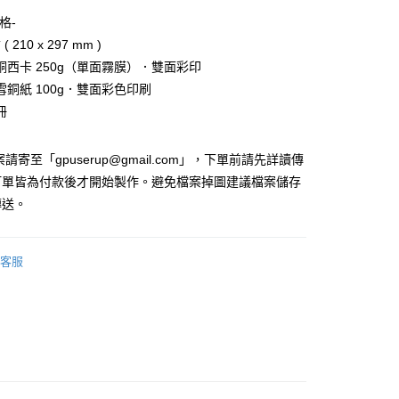
格-
( 210 x 297 mm )
00，滿NT$2,000(含以上)免運費
銅西卡 250g（單面霧膜）．雙面彩印
雪銅紙 100g．雙面彩色印刷
冊
50
請寄至「gpuserup@gmail.com」，下單前請先詳讀傳
50
訂單皆為付款後才開始製作。避免檔案掉圖建議檔案儲存
傳送。
客服