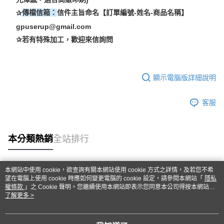
✰
傳檔信箱：
信件主旨命名【訂單編號
-
姓名
-
商品名稱】
gpuserup@gmail.com
✰
若有特殊加工，歡迎來信詢問
顯示電腦版詳細說明
客服
本分類熱銷
全站排行
本網站中使用 cookie，欲查詢有關本網站使用 cookie 方式之詳情，及若您不希
熱門標籤
望在電腦上使用 cookie 時應如何變更電腦的 cookie 設定，請參閱本網站「
隱私
權條款
」之 Cookie 聲明。您繼續使用本網站即表示您同意本公司得按本網站使
用條款之 Cookie 聲明使用 cookie。
了解更多 >