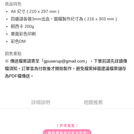
宅配
商品特色
每筆NT$200，滿NT$2,000(含以上)免運費
A4 尺寸 ( 210 x 297 mm )
四邊請各做3mm出血，圖檔製作尺寸為 ( 216 x 303 mm )
便利袋
銅西卡 200g
每筆NT$150
單面彩色印刷
無框畫
彩色DM
每筆NT$250
銷售重點
※ 傳送檔案請寄至「gpuserup@gmail.com」，下單前請先詳讀傳
檔須知，訂單皆為付款後才開始製作。避免檔案掉圖建議檔案儲存
為PDF檔傳送。
詳細說明
相關推薦