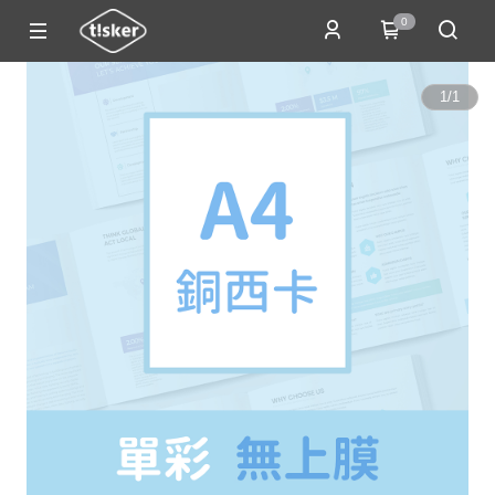
0
1
/
1