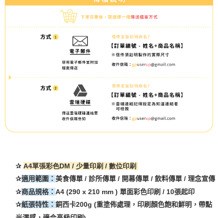
✰
A4單張彩色DM / 少量印刷 / 數位印刷
✰
適用範圍：
美食傳單
/
診所傳單
/
開幕傳單
/
飲料傳單
/
理念宣傳
✰
商品規格：
A4 (290 x 210 mm )
單面彩色印刷
/ 10
張起印
✰
紙張特性：
銅西卡
200g (
重塗佈處理，印刷顏色飽和鮮明，帶點
光澤感，適合高級印刷
)