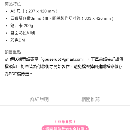
宅配
商品特色
每筆NT$200，滿NT$2,000(含以上)免運費
A3 尺寸 ( 297 x 420 mm )
四邊請各做3mm出血，圖檔製作尺寸為 ( 303 x 426 mm )
便利袋
銅西卡 200g
每筆NT$150
雙面彩色印刷
無框畫
彩色DM
每筆NT$250
銷售重點
※ 傳送檔案請寄至「gpuserup@gmail.com」，下單前請先詳讀傳
檔須知，訂單皆為付款後才開始製作。避免檔案掉圖建議檔案儲存
為PDF檔傳送。
詳細說明
相關推薦