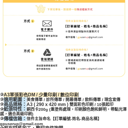
✰
A3單張彩色DM / 少量印刷 / 數位印刷
✰
適用範圍：
美食傳單
診所傳單
開幕傳單
飲料傳單
理念宣傳
/
/
/
/
✰
商品規格：
A3 ( 290 x 420 mm )
雙面彩色印刷
張起印
/ 10
✰
紙張特性：
銅西卡
重塗佈處理，印刷顏色飽和鮮明，帶點光澤
200g (
感，適合高級印刷
)
✰
傳檔信箱：
信件主旨命名【訂單編號
姓名
商品名稱】
-
-
gpuserup@gmail.com
✰