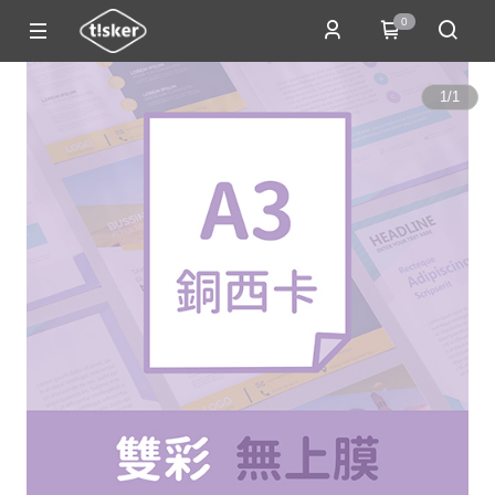
0
1
/
1