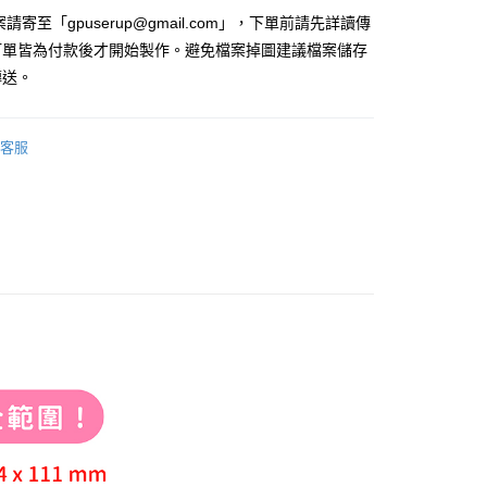
付款
請寄至「gpuserup@gmail.com」，下單前請先詳讀傳
0
訂單皆為付款後才開始製作。避免檔案掉圖建議檔案儲存
傳送。
00，滿NT$2,000(含以上)免運費
客服
50
50