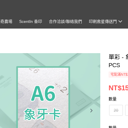
神奇農場
ScentIn 香印
合作洽談/聯絡我們
印刷救星傳送門
單彩 -
PCS
宅配滿NT$
NT$15
數量
20
數量