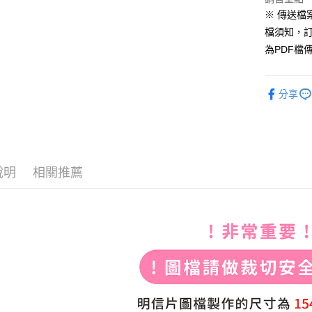
7-11取貨
※ 傳送檔案
每筆NT$7
檔須知，
為PDF檔
宅配
每筆NT$2
分享
便利袋
每筆NT$1
無框畫
每筆NT$2
說明
相關推薦