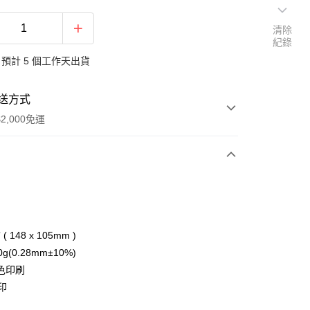
清除
紀錄
預計 5 個工作天出貨
送方式
2,000免運
次付款
付款
( 148 x 105mm )
g(0.28mm±10%)
色印刷
付款
印
0