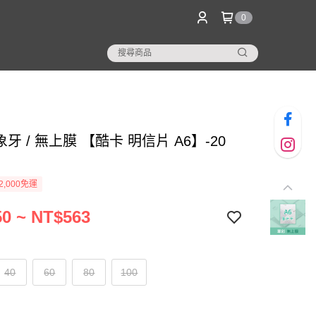
0
 象牙 / 無上膜 【酷卡 明信片 A6】-20
2,000免運
0 ~ NT$563
40
60
80
100