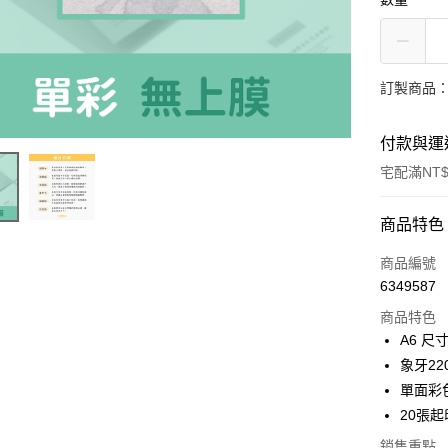
訂製商品：
付款與運
宅配滿NT$
付款方式
商品特色
信用卡一
商品編號
6349587
超商取貨
商品特色
A6 尺寸 
運送方式
象牙220
單面彩
全家取貨
20張起
每筆NT$7
銷售重點