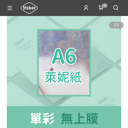
0
1
/
2