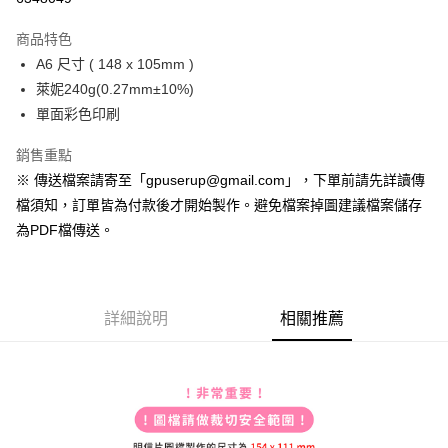
運送方式
商品特色
A6 尺寸 ( 148 x 105mm )
全家取貨付款
萊妮240g(0.27mm±10%)
每筆NT$70
單面彩色印刷
7-11取貨付款
銷售重點
每筆NT$70
※ 傳送檔案請寄至「gpuserup@gmail.com」，下單前請先詳讀傳
宅配
檔須知，訂單皆為付款後才開始製作。避免檔案掉圖建議檔案儲存
每筆NT$200，滿NT$2,000(含以上)免運費
為PDF檔傳送。
便利袋
每筆NT$150
詳細說明
相關推薦
無框畫
每筆NT$250