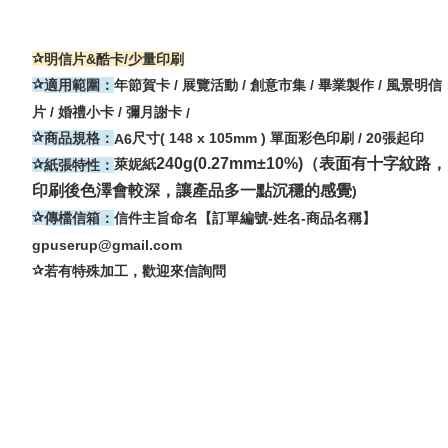
✰
明信片
&
酷卡
/
少量印刷
✰
適用範圍：
年節賀卡
/
展覽活動
/
創意市集
/
畢業製作
/
風景明信
片
/
婚禮小卡
/
彌月謝卡
/
✰
商品規格：
A6
尺寸
( 148 x 105mm )
單面彩色印刷 / 20張起印
240g(0.27mm±10%)（表面有十字紋路，
萊妮紙
✰
紙張特性：
印刷後色澤會較深，讓產品多一點沉穩的感覺
)
✰
傳檔信箱：
信件主旨命名【訂單編號
-
姓名
-
商品名稱】
gpuserup@gmail.com
✰
若有特殊加工，歡迎
來信詢問