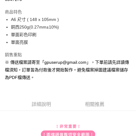
運送方式
商品特色
A6 尺寸 ( 148 x 105mm )
全家取貨付款
銅西250g(0.27mm±10%)
每筆NT$70
單面彩色印刷
7-11取貨付款
單面亮膜
每筆NT$70
銷售重點
宅配
※ 傳送檔案請寄至「gpuserup@gmail.com」，下單前請先詳讀傳
每筆NT$200，滿NT$2,000(含以上)免運費
檔須知，訂單皆為付款後才開始製作。避免檔案掉圖建議檔案儲存
為PDF檔傳送。
便利袋
每筆NT$150
無框畫
詳細說明
相關推薦
每筆NT$250