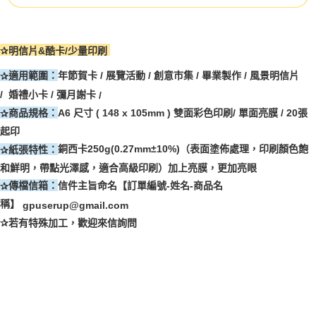
✰
明信片
&
酷卡
/
少量印刷
年節賀卡
/
展覽活動
/
創意市集
/
畢業製作
/
風景明信片
適用範圍
✰
：
/
婚禮小卡
/
彌月謝卡
/
A6
尺寸
( 148 x 105mm ) 雙
面彩色印刷/ 單面亮膜 / 20張
商品規格
✰
：
起印
銅西卡
250g(0.27mm±10%)
（表面塗佈處理，印刷顏色飽
紙張特性
✰
：
和鮮明，帶點光澤感，適合高級印刷）加上亮膜，更加亮眼
信件主旨命名【訂單編號
-
姓名
-
商品名
傳檔信箱
✰
：
稱】
gpuserup@gmail.com
✰若有特殊加工，歡迎來信詢問