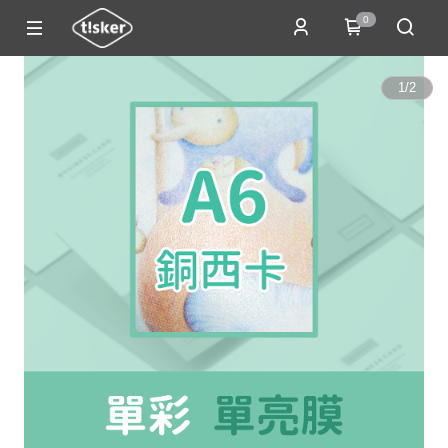
0
1
/
2