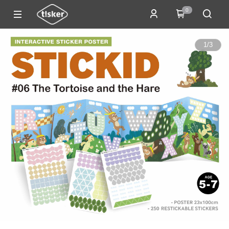
0
1
/
3