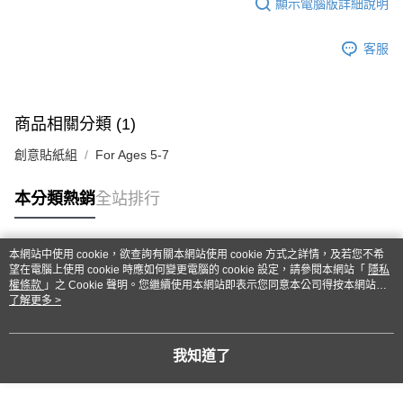
顯示電腦版詳細說明
客服
商品相關分類 (1)
創意貼紙組
For Ages 5-7
本分類熱銷
全站排行
本網站中使用 cookie，欲查詢有關本網站使用 cookie 方式之詳情，及若您不希
熱門標籤
望在電腦上使用 cookie 時應如何變更電腦的 cookie 設定，請參閱本網站「
隱私
權條款
」之 Cookie 聲明。您繼續使用本網站即表示您同意本公司得按本網站使
用條款之 Cookie 聲明使用 cookie。
了解更多 >
我知道了