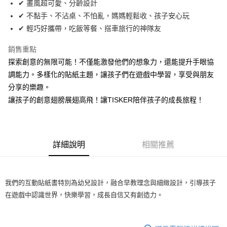
✔ 畫風超可愛、分齡設計
悠遊付
✔ 不黏手、不沾桌、不怕亂，媽媽輕鬆收、孩子安心玩
ATM付款
✔ 輕巧好攜帶，吃飯等餐、搭車旅行的神隊友
銷售重點
運送方式
探索創意的無限可能！不僅能激發他們的想象力，還能提升手眼協
宅配
調能力。多樣化的貼紙主題，讓孩子們在遊戲中學習，享受與朋友
每筆NT$200，滿NT$2,000(含以上)免運費
分享的樂趣。
便利袋
讓孩子的創意翅膀展翅高飛！讓TISKER陪伴孩子的成長旅程！
每筆NT$150
詳細說明
相關推薦
我們的互動貼紙書特別為幼兒設計，融合早教理念與細緻設計，引導孩子
在遊戲中認識世界，快樂學習，成長自信又有創造力。