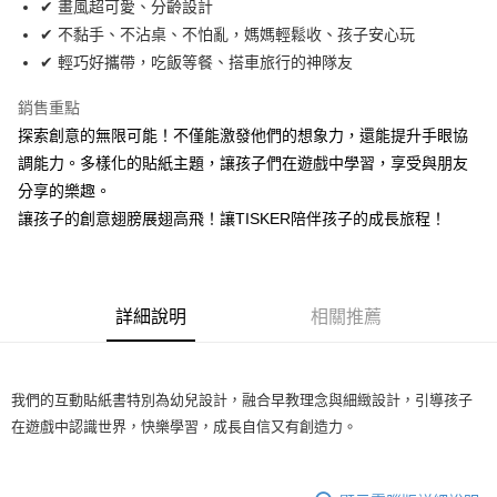
✔ 畫風超可愛、分齡設計
悠遊付
✔ 不黏手、不沾桌、不怕亂，媽媽輕鬆收、孩子安心玩
ATM付款
✔ 輕巧好攜帶，吃飯等餐、搭車旅行的神隊友
銷售重點
運送方式
探索創意的無限可能！不僅能激發他們的想象力，還能提升手眼協
宅配
調能力。多樣化的貼紙主題，讓孩子們在遊戲中學習，享受與朋友
每筆NT$200，滿NT$2,000(含以上)免運費
分享的樂趣。
便利袋
讓孩子的創意翅膀展翅高飛！讓TISKER陪伴孩子的成長旅程！
每筆NT$150
詳細說明
相關推薦
我們的互動貼紙書特別為幼兒設計，融合早教理念與細緻設計，引導孩子
在遊戲中認識世界，快樂學習，成長自信又有創造力。