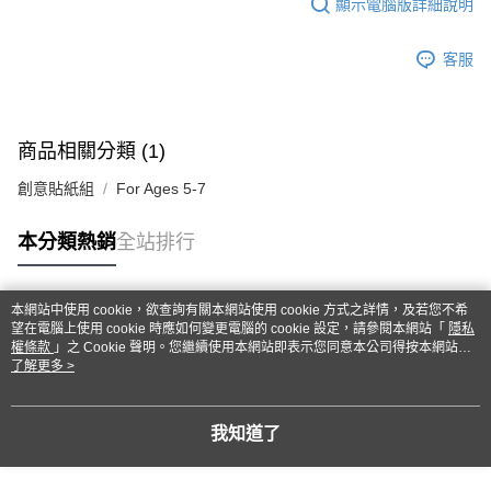
顯示電腦版詳細說明
客服
商品相關分類 (1)
創意貼紙組
For Ages 5-7
本分類熱銷
全站排行
本網站中使用 cookie，欲查詢有關本網站使用 cookie 方式之詳情，及若您不希
熱門標籤
望在電腦上使用 cookie 時應如何變更電腦的 cookie 設定，請參閱本網站「
隱私
權條款
」之 Cookie 聲明。您繼續使用本網站即表示您同意本公司得按本網站使
用條款之 Cookie 聲明使用 cookie。
了解更多 >
我知道了