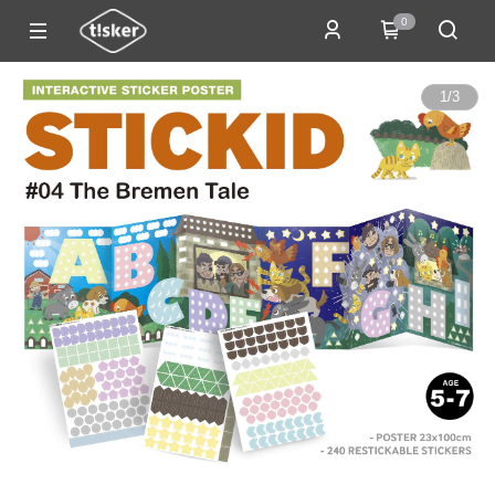
0
1
/
3