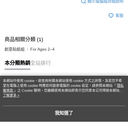
顯示電腦版詳細說明
客服
商品相關分類 (1)
創意貼紙組
For Ages 2–4
本分類熱銷
全站排行
本網站中使用 cookie，欲查詢有關本網站使用 cookie 方式之詳情，及若您不希
熱門標籤
望在電腦上使用 cookie 時應如何變更電腦的 cookie 設定，請參閱本網站「
隱私
權條款
」之 Cookie 聲明。您繼續使用本網站即表示您同意本公司得按本網站使
用條款之 Cookie 聲明使用 cookie。
了解更多 >
我知道了