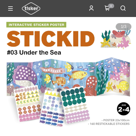
0
1
/
3