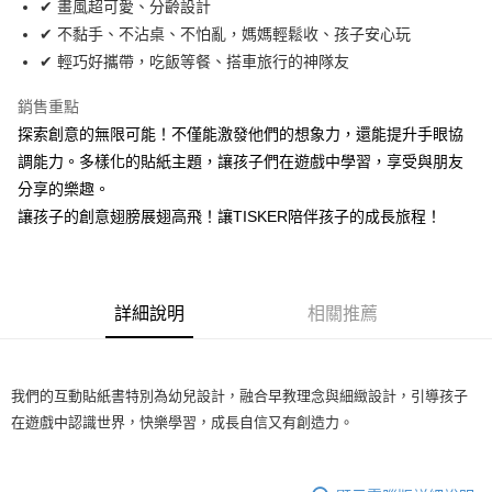
✔ 畫風超可愛、分齡設計
悠遊付
✔ 不黏手、不沾桌、不怕亂，媽媽輕鬆收、孩子安心玩
ATM付款
✔ 輕巧好攜帶，吃飯等餐、搭車旅行的神隊友
銷售重點
運送方式
探索創意的無限可能！不僅能激發他們的想象力，還能提升手眼協
宅配
調能力。多樣化的貼紙主題，讓孩子們在遊戲中學習，享受與朋友
每筆NT$200，滿NT$2,000(含以上)免運費
分享的樂趣。
便利袋
讓孩子的創意翅膀展翅高飛！讓TISKER陪伴孩子的成長旅程！
每筆NT$150
詳細說明
相關推薦
我們的互動貼紙書特別為幼兒設計，融合早教理念與細緻設計，引導孩子
在遊戲中認識世界，快樂學習，成長自信又有創造力。